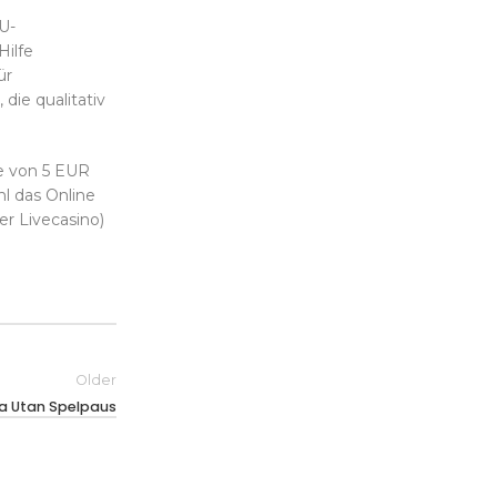
U-
Hilfe
ür
die qualitativ
e von 5 EUR
l das Online
er Livecasino)
Older
la Utan Spelpaus