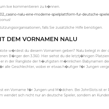
 um live kommentieren zu k�nnen.
402_casino-nalu-eine-moderne-spielplattform-fur-deutsche-spiele
bonus!
ützungsorganisationen, falls Sie zusätzliche Hilfe benötigen.
IT DEM VORNAMEN NALU
Note w�rdest du diesem Vornamen geben? Nalu belegt in der of
enen B�rger den 3.360. Hier siehst du die letztj�hrigen Platzi
t er in der Rangliste der h�ufigsten m�nnlichen Babynamen den
f�r alle Geschlechter, wobei er etwas h�ufiger f�r Jungen verg
u ist ein Vorname f�r Jungen und M�dchen. Bei JohnSlots ist er
rm wendet sich nicht nur an deutsche Spieler, sondern an Kunde