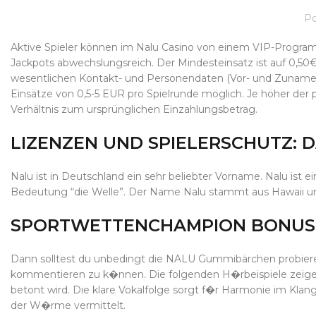
Po
Aktive Spieler können im Nalu Casino von einem VIP-Programm
Jackpots abwechslungsreich. Der Mindesteinsatz ist auf 0,50€
wesentlichen Kontakt- und Personendaten (Vor- und Zuname, 
Einsätze von 0,5-5 EUR pro Spielrunde möglich. Je höher der
Verhältnis zum ursprünglichen Einzahlungsbetrag.
LIZENZEN UND SPIELERSCHUTZ: 
Nalu ist in Deutschland ein sehr beliebter Vorname. Nalu ist
Bedeutung “die Welle”. Der Name Nalu stammt aus Hawaii un
SPORTWETTENCHAMPION BONUS
Dann solltest du unbedingt die NALU Gummibärchen probiere
kommentieren zu k�nnen. Die folgenden H�rbeispiele zeigen
betont wird. Die klare Vokalfolge sorgt f�r Harmonie im Klangb
der W�rme vermittelt.