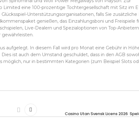
 von Spinominal und Wolf Power Megaways von Playson. Zur
imited eine 100-prozentige Tochtergesellschaft mit Sitz im E
 Glücksspiel-Unterstützungsorganisationen, falls Sie zusätzliche 
llkommenspaket genießen, das Einzahlungsboni und Freispiele f
ischspielen, Live-Dealern und Spezialoptionen von Top-Anbietern, 
r gewährleisten.
 aufgelegt. In diesem Fall wird pro Monat eine Gebühr in Höh
. Dies ist auch dem Umstand geschuldet, dass in den AGB sowoh
es möglich, nur in bestimmten Kategorien (zum Beispiel Slots od
Casino Utan Svensk Licens 2026 ️ Spe