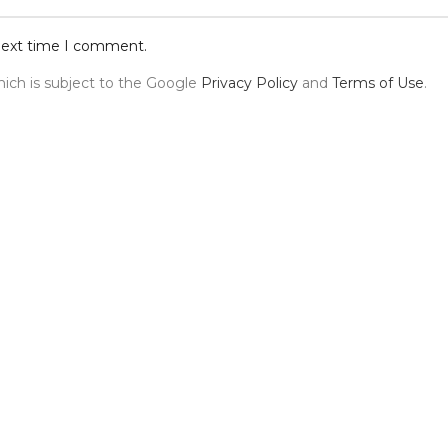
 next time I comment.
hich is subject to the Google
Privacy Policy
and
Terms of Use
.
ices, proudly serving Newark
PHONE NUMBER
(510) 825-7686