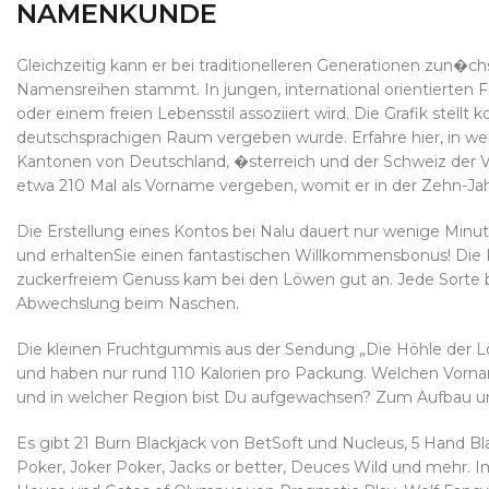
NAMENKUNDE
Gleichzeitig kann er bei traditionelleren Generationen zun�c
Namensreihen stammt. In jungen, international orientierten 
oder einem freien Lebensstil assoziiert wird. Die Grafik stell
deutschsprachigen Raum vergeben wurde. Erfahre hier, in we
Kantonen von Deutschland, �sterreich und der Schweiz der Vo
etwa 210 Mal als Vorname vergeben, womit er in der Zehn-Jahr
Die Erstellung eines Kontos bei Nalu dauert nur wenige Minut
und erhaltenSie einen fantastischen Willkommensbonus! Die
zuckerfreiem Genuss kam bei den Löwen gut an. Jede Sorte b
Abwechslung beim Naschen.
Die kleinen Fruchtgummis aus der Sendung „Die Höhle der L
und haben nur rund 110 Kalorien pro Packung. Welchen Vorn
und in welcher Region bist Du aufgewachsen? Zum Aufbau uns
Es gibt 21 Burn Blackjack von BetSoft und Nucleus, 5 Hand Bl
Poker, Joker Poker, Jacks or better, Deuces Wild und mehr. 