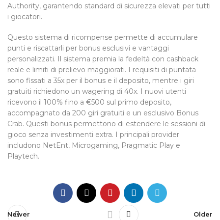
Authority, garantendo standard di sicurezza elevati per tutti
i giocatori.
Questo sistema di ricompense permette di accumulare
punti e riscattarli per bonus esclusivi e vantaggi
personalizzati. Il sistema premia la fedeltà con cashback
reale e limiti di prelievo maggiorati. I requisiti di puntata
sono fissati a 35x per il bonus e il deposito, mentre i giri
gratuiti richiedono un wagering di 40x. I nuovi utenti
ricevono il 100% fino a €500 sul primo deposito,
accompagnato da 200 giri gratuiti e un esclusivo Bonus
Crab. Questi bonus permettono di estendere le sessioni di
gioco senza investimenti extra. I principali provider
includono NetEnt, Microgaming, Pragmatic Play e
Playtech.
Newer
Older