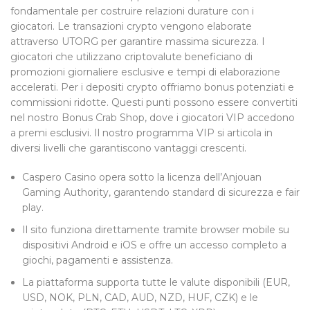
fondamentale per costruire relazioni durature con i
giocatori. Le transazioni crypto vengono elaborate
attraverso UTORG per garantire massima sicurezza. I
giocatori che utilizzano criptovalute beneficiano di
promozioni giornaliere esclusive e tempi di elaborazione
accelerati. Per i depositi crypto offriamo bonus potenziati e
commissioni ridotte. Questi punti possono essere convertiti
nel nostro Bonus Crab Shop, dove i giocatori VIP accedono
a premi esclusivi. Il nostro programma VIP si articola in
diversi livelli che garantiscono vantaggi crescenti.
Caspero Casino opera sotto la licenza dell’Anjouan
Gaming Authority, garantendo standard di sicurezza e fair
play.
Il sito funziona direttamente tramite browser mobile su
dispositivi Android e iOS e offre un accesso completo a
giochi, pagamenti e assistenza.
La piattaforma supporta tutte le valute disponibili (EUR,
USD, NOK, PLN, CAD, AUD, NZD, HUF, CZK) e le