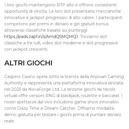
I loro giochi mantengono RTP alto e offrono consistenti
opportunità di vincita. Le loro slot presentano meccaniche
innovative e jackpot progressivi di alto valore. I partecipanti
competono per premi in denaro e giri gratuiti bonus
attraverso classifiche basate sui punteggi
https://pads.zapf.in/s/AmdQ5MQMQ1
. Troviamo slot
classiche a tre rulli, video slot moderne e slot progressive
con jackpot crescenti.
ALTRI GIOCHI
Caspero Casino opera sotto la licenza della Anjouan Gaming
Authority e rappresenta una piattaforma innovativa lanciata
nel 2025 da NovaForge Ltd. La sezione giochi da tavolo
virtuali offre versioni RNG di blackjack, roulette e baccarat. I
nostri spettacoli dal vivo includono game show innovativi
come Crazy Time e Dream Catcher. Offriamo modalità
demo gratuita per testare i giochi prima di puntare denaro
reale.